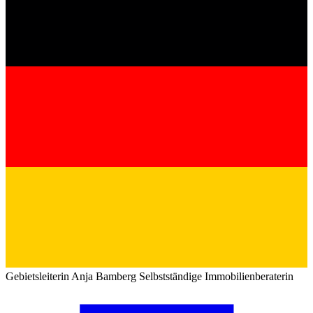
Gebietsleiterin
Anja Bamberg
Selbstständige Immobilienberaterin