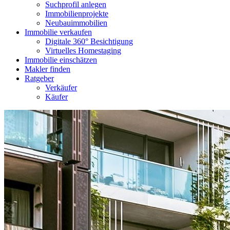
Suchprofil anlegen
Immobilienprojekte
Neubauimmobilien
Immobilie verkaufen
Digitale 360° Besichtigung
Virtuelles Homestaging
Immobilie einschätzen
Makler finden
Ratgeber
Verkäufer
Käufer