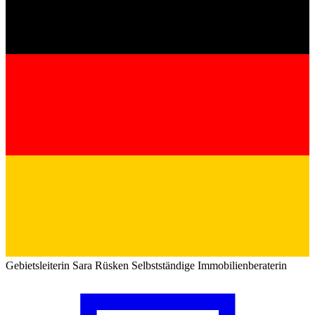
Gebietsleiterin
Sara Rüsken
Selbstständige Immobilienberaterin