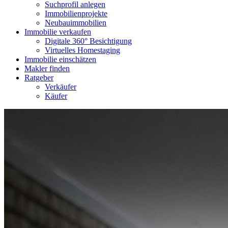
Suchprofil anlegen
Immobilienprojekte
Neubauimmobilien
Immobilie verkaufen
Digitale 360° Besichtigung
Virtuelles Homestaging
Immobilie einschätzen
Makler finden
Ratgeber
Verkäufer
Käufer