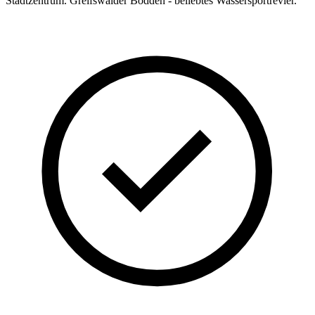
Stadtzentrum. Greifswalder Bodden - beliebtes Wassersportrevier.