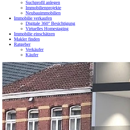
Suchprofil anlegen
Immobilienprojekte
Neubauimmobilien
Immobilie verkaufen
Digitale 360° Besichtigung
Virtuelles Homestaging
Immobilie einschätzen
Makler finden
Ratgeber
Verkäufer
Käufer