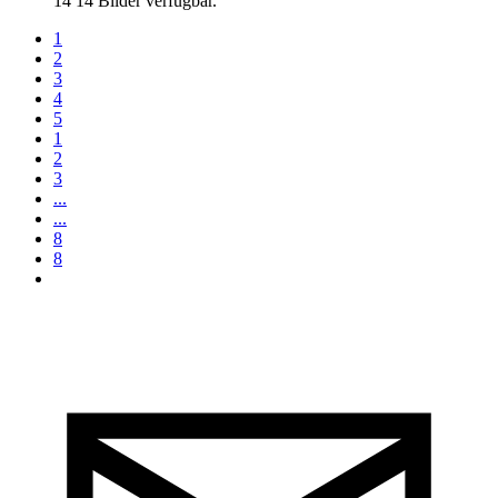
14
14 Bilder verfügbar.
1
2
3
4
5
1
2
3
...
...
8
8